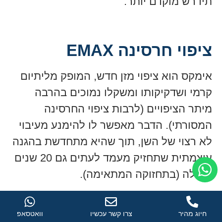
תידרש מוקדם יותר.
ציפוי חרסינה EMAX
אימקס הוא ציפוי מזן חדש, המופק מליתיום
קרמי ושדקיקותו ומשקלו נמוכים בהרבה
מיתר הציפויים (לרבות ציפוי החרסינה
המסורתי). הדבר מאפשר לו להימנע מעיבוי
לא רצוי של השן, תוך שהיא מתחדשת בהגנה
עוצמתית שתחזיק מעמד לעתים גם 20 שנים
ומעלה (בתחזוקה המתאימה).
האימקס בעל שקיפות גבוהה ואיננו אטום
בדומה לחרסינה הרגילה, כך שהוא עשוי שלא
חיוג מהיר
צרו קשר עכשיו
וואטסאפ