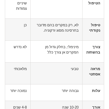
הטיפול
שיניים
צמודות
ט
פול
לא, רק במקרים בהם מדובר
כן
י
נקודתי
בחרסינה מסוג זרקוניה.
צורך
מינימלי, בחלק גדול מן
לא נדרש
בהשחזה
המקרים אן צורך כלל
מראה
טבעי
מלאכותי
אסתטי
עלות
גבוהה יותר
נמוכה יותר
אורך
10-20 שנה
4-8 שנים