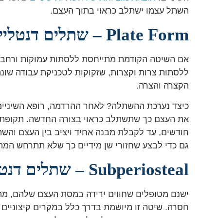
השתל עצמו ישתלב כראוי בתוך העצם.
Plate Form – שתלים דנטליים לבעלי עצם צרה וקצרה
אם השיטה הקודמת מתייחסת ללסתות עמוקות ורחבות
ללסתות צרות וקצרות, שזקוקות לטכניקת עבודה שונה
הקצרה והצרה.
כיצד נערכת ההשתלה? לאחר ההרדמה, רופא השיניים
חודשים, עד לקבלת מבנה אחיד ויציב בין העצם והש
גם כדי לבצע שחזורי שן מידיים כך שלא תתרחש המת
Subperiosteal – שתלים דנטליים לנזקים חמורים בפה
ישנם מטופלים שחווים ירידה במסת העצם שלהם, מה
חסרה. שיטה זו מיושמת בדרך כלל במקרים קיצוניים