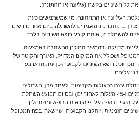
 כל השיניים בקשת (עליונה או תחתונה).
 בלסת העליונה או התחתונה, מי שמשתמשים כעת
 צורך בתותבות. המועמדים להשתלה ביום אחד נדרשים
איים להשתלה זו, אותם קובע רופא השיניים בלבד.
 קלינית מדויקת ובהמשך תתוכנן ההשתלה באמצעות
טופל ושכולל את המיקום המדויק, האורך והקוטר של
מכן יוכל רופא השיניים לקבוע היכן ימוקמו ארבע
שתלת עצם כפעולות מקדימות. לאחר מכן, השתלים
יוכנסו בזווית המתאימה (לרוב 90 מעלות לשתלים קדמיים ו-45 מעלות לאחוריים) ובסיום תבוצע השתלת
ל היגיינת הפה על פי הוראות הרופא ומשתהליך
בור 3-6 חודשים, יוסרו השיניים הזמניות ויותקנו הקבועות, שיישארו בפה המטופל