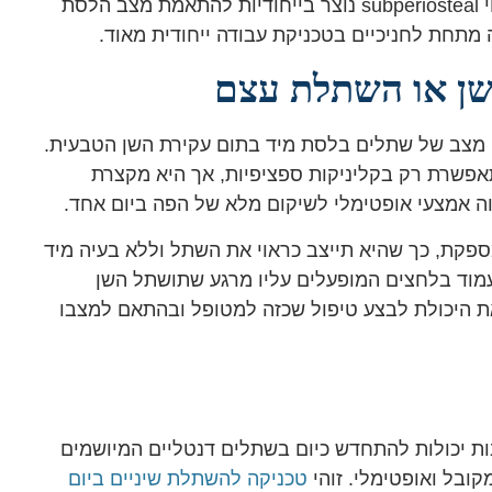
וקצרה ברמת המבנה שלה. לכן השתל המתקדם הקרוי subperiosteal נוצר בייחודיות להתאמת מצב הלסת
מתחת לחניכיים בטכניקת עבודה ייחודית מאוד.
שן או השתלת עצם
ן מצב של שתלים בלסת מיד בתום עקירת השן הטבעית.
פשרת רק בקליניקות ספציפיות, אך היא מקצרת
ה אמצעי אופטימלי לשיקום מלא של הפה ביום אחד.
פקת, כך שהיא תייצב כראוי את השתל וללא בעיה מיד
מוד בלחצים המופעלים עליו מרגע שתושתל השן
את היכולת לבצע טיפול שכזה למטופל ובהתאם למצבו
תבות יכולות להתחדש כיום בשתלים דנטליים המיושמים
טכניקה להשתלת שיניים ביום