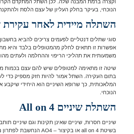
הנוכחי, בעיקר בחלק העליון של עצם הלסת ולהתקנה 
השתלה מיידית לאחר עקירת 
סוגי שתלים דנטליים לפעמים צריכים להביא בחשבו
אפשרות זו תתאים לחלק מהמטופלים בלבד והיא מתא
משמעותית את תהליכי הריפוי וההחלמה ולעתים מהוו
שיטה זו מתאימה למטופלים שיש להם עצם בכמות מס
בתום העקירה. השתל אמור להיות חזק מספיק כדי לע
המלאכותית, כך שרופא השיניים הוא היחידי שיקבע 
הנוכחי.
השתלת שיניים All on 4
שיניים חסרות, שיניים שאינן תקינות וגם שיניים תו
בשיטת all on 4 או בקיצור – AO4 הנחשבת לפתרון מקובל ואופטימלי. זוהי