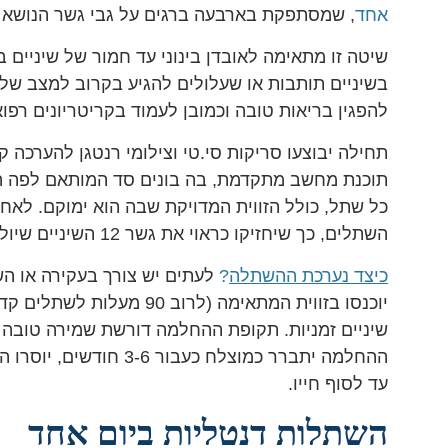
אחד
, שמסתפקת בארבעה ברגים על גבי גשר הנושא את
שיטה זו מתאימה לאובדן בינוני עד חמור של שיניים
בשיניים תותבות או שעלולים להגיע בקרוב למצב של
להפגין בריאות טובה וכמובן לעמוד בקריטריונים רפו
תחילה יבוצעו סריקות סי.טי וצילומי רנטגן להערכה
תוכנת מחשב מתקדמת, בה בונים סד המותאם לפה המ
כל שתל, כולל הזווית המדויקת שבה הוא ימוקם. לאחר 
השתלים, כך שיחזיקו כראוי את גשר 12 השיניים שיולבש עליהם.
כיצד נערכת ההשתלה
?
לעתים יש צורך בעקירה או ה
שיניים זמניות. תקופת ההחלמה דורשת שמירה טובה ע
ההחלמה יתברר כמוצלח כע
עד לסוף חייו.
השתלות דנטליות ביום אחד