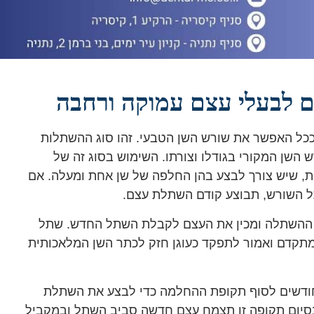
ל האפשר את שורש השן הטבעי. זהו סוג ההשתלות
 השן המקורי בגודלו וצורתו. השימוש בסוג זה של
, שיש צורך לבצע בהן החלפה של שן אחת ומעלה. אם
 השורש, תבוצע קודם השתלת עצם.
ר ההשתלה ומכין את העצם לקבלת השתל החדש. שתל
 ומתקדם ואמור לתפקד כעוגן חזק לכתר השן המלאכותית
פא יתפור את המקום בסיום ויש להמתין בין 3-6 חודשים לסוף תקופת ההחלמה כדי לבצע את השתלת
יום תקופה זו תצמח עצם חדשה סביב השתל ובמקביל