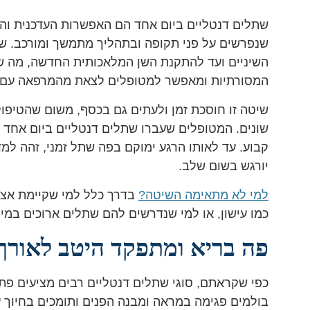
שתלים דנטליים ביום אחד הם האפשרות העדכנית וה
שנפרשים על פני תקופה ובתהליך מתמשך ומורכב. שי
השיניים ועד להתקנת השן המלאכותית החדשה, מה 
המסורתיות ומאפשר למטופלים לצאת מהמרפאה עם 
שיטה זו חוסכת זמן ולעתים גם בכסף, משום שהטיפול
שונים. המטופלים שעברו שתלים דנטליים ביום אחד יי
קבוע. עד לאותו הרגע ימוקם בפה שתל זמני, זהה למ
יורגש בשום שלב.
למי לא מתאימה השיטה?
בדרך כלל למי שקיימת אצל
כמו עישון, או למי שנדרשים להם שתלים ארוכים במיו
פה בריא ומתפקד היטב לאורך 
כפי שקראתם, סוגי שתלים דנטליים רבים מציעים פת
בולמים פגימה במראה ומבנה הפנים ותומכים בחיוך ע