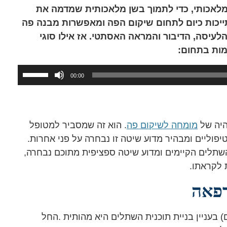
אכותי, כדי לתמוך בשן מלאכותית שמדמה את
יכות כיום לתחום שיקום הפה ומאפשרות מבנה פה
הלעיסה, הדיבור והמראה האסתטי. אז אילו סוגי
מות בתחום:
השתמ
00:00
במקש
למעלה
כדי
היה של
מומחה לשיקום פה
. הוא זה שמסביר למטופל
להגביר
וליים ומבהיר מדוע שיטה זו נבחרה על פני אחרות.
או
שתלים הקיימים ומדוע שיטה ספציפית מתוכם נבחרה,
להנמיך
 לקראתו.
עוצמת
שמע.
רפאה
 בעניין בניית תוכנית השתלים היא מהותית .החל